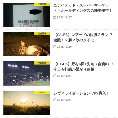
投資関連
ユナイテッド・スーパーマーケッ
ト・ホールディングスの株主優待！
2016.10.27
投資関連
【C1-F3】レアードの決勝２ランで
連敗！２勝２敗のタイに！
2016.10.26
投資関連
【F1-C5】野村6回1失点（自責0）！
今日も打線が繋がり連勝！
2016.10.23
steam
シヴィライゼーション VIを購入！
2016.10.21