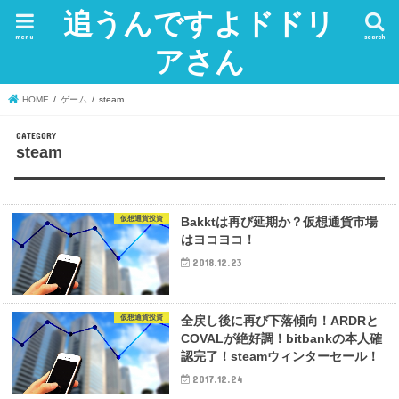
追うんですよドドリ
menu
search
アさん
HOME
ゲーム
steam
steam
仮想通貨投資
Bakktは再び延期か？仮想通貨市場
はヨコヨコ！
2018.12.23
仮想通貨投資
全戻し後に再び下落傾向！ARDRと
COVALが絶好調！bitbankの本人確
認完了！steamウィンターセール！
2017.12.24