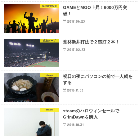
仮想通貨投資
GAMEとMGO上昇！6000万円突
破！
2017.06.23
広島カープ
堂林新井打法で２塁打２本！
2017.02.23
steam
祝日の夜にパソコンの前で一人鍋を
する
2016.11.03
steam
steamのハロウィンセールで
GrimDawnを購入
2016.10.31