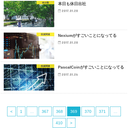
未分類
本日も休日出社
2017.01.28
投資関連
Nexiumがすごいことになってる
2017.01.28
投資関連
PascalCoinがすごいことになってる
2017.01.26
<
1
…
367
368
369
370
371
…
410
>