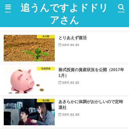
追うんですよドドリ
menu
search
アさん
未分類
とりあえず復活
2017.02.03
投資関連
株式投資の資産状況を公開（2017年
1月）
2017.02.03
未分類
あきらかに体調がおかしいので定時
退社
2017.02.02