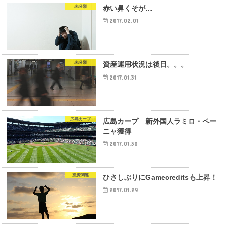
未分類
赤い鼻くそが…
2017.02.01
未分類
資産運用状況は後日。。。
2017.01.31
広島カープ
広島カープ 新外国人ラミロ・ペー
ニャ獲得
2017.01.30
投資関連
ひさしぶりにGamecreditsも上昇！
2017.01.29