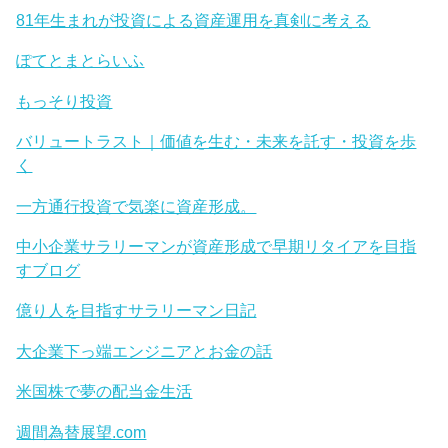
81年生まれが投資による資産運用を真剣に考える
ぽてとまとらいふ
もっそり投資
バリュートラスト｜価値を生む・未来を託す・投資を歩
く
一方通行投資で気楽に資産形成。
中小企業サラリーマンが資産形成で早期リタイアを目指
すブログ
億り人を目指すサラリーマン日記
大企業下っ端エンジニアとお金の話
米国株で夢の配当金生活
週間為替展望.com