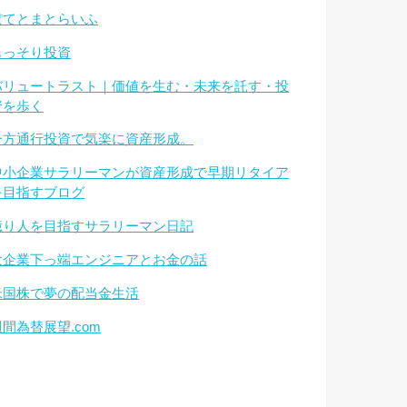
ぽてとまとらいふ
もっそり投資
バリュートラスト｜価値を生む・未来を託す・投
資を歩く
一方通行投資で気楽に資産形成。
中小企業サラリーマンが資産形成で早期リタイア
を目指すブログ
億り人を目指すサラリーマン日記
大企業下っ端エンジニアとお金の話
米国株で夢の配当金生活
週間為替展望.com