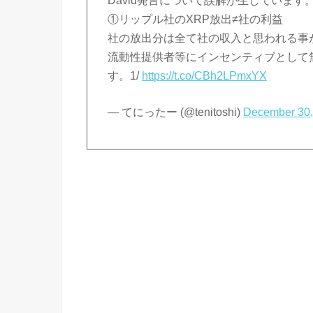
David発言について誤解が生じていま
①リップル社のXRP放出≠社の利益
社の放出分は全て社の収入と思われる事
流動性提供者等にインセンティブとして
す。1/
https://t.co/CBh2LPmxYX
— てにったー (@tenitoshi)
December 30,