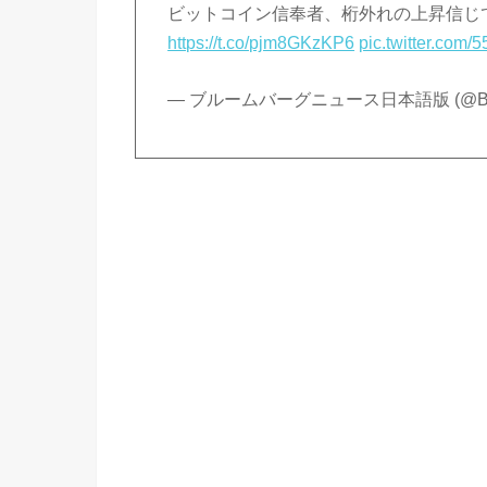
ビットコイン信奉者、桁外れの上昇信じ
https://t.co/pjm8GKzKP6
pic.twitter.com
— ブルームバーグニュース日本語版 (@Bloo