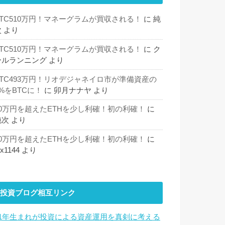
BTC510万円！マネーグラムが買収される！
に
純
次
より
BTC510万円！マネーグラムが買収される！
に
ク
ールランニング
より
BTC493万円！リオデジャネイロ市が準備資産の
%をBTCに！
に
卯月ナナヤ
より
30万円を超えたETHを少し利確！初の利確！
に
純次
より
30万円を超えたETHを少し利確！初の利確！
に
hx1144
より
投資ブログ相互リンク
81年生まれが投資による資産運用を真剣に考える