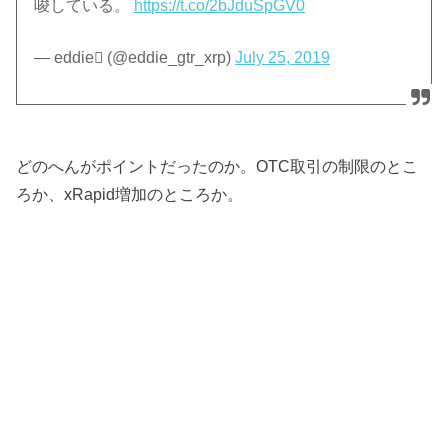
唆している。
https://t.co/2bJduSpGV0
— eddie (@eddie_gtr_xrp)
July 25, 2019
どのへんがポイントだったのか。OTC取引の制限のとこ
ろか、xRapid増加のところか。