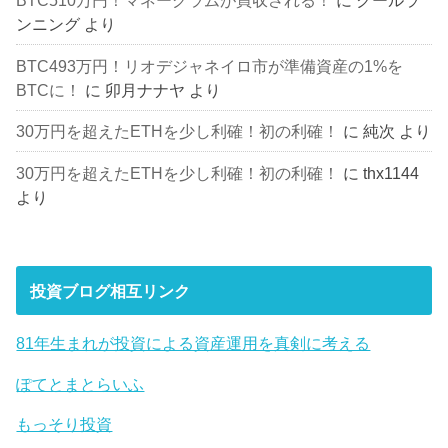
BTC510万円！マネーグラムが買収される！
に
クールラ
ンニング
より
BTC493万円！リオデジャネイロ市が準備資産の1%を
BTCに！
に
卯月ナナヤ
より
30万円を超えたETHを少し利確！初の利確！
に
純次
より
30万円を超えたETHを少し利確！初の利確！
に
thx1144
より
投資ブログ相互リンク
81年生まれが投資による資産運用を真剣に考える
ぽてとまとらいふ
もっそり投資