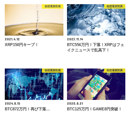
仮想通貨投資
仮想通貨投資
2021.4.12
2023.11.14
XRP150円キープ！
BTC556万円！下落！XRPはフェ
イクニュースで乱高下！
仮想通貨投資
仮想通貨投資
2024.8.15
2020.8.21
BTC872万円！再び下落…
BTC125万円！GAME8円突破！