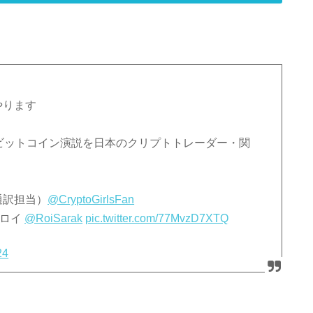
やります
氏ビットコイン演説を日本のクリプトトレーダー・関
通訳担当）
@CryptoGirlsFan
士ロイ
@RoiSarak
pic.twitter.com/77MvzD7XTQ
24