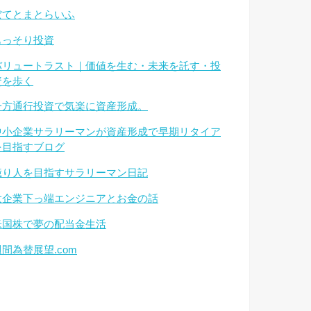
ぽてとまとらいふ
もっそり投資
バリュートラスト｜価値を生む・未来を託す・投
資を歩く
一方通行投資で気楽に資産形成。
中小企業サラリーマンが資産形成で早期リタイア
を目指すブログ
億り人を目指すサラリーマン日記
大企業下っ端エンジニアとお金の話
米国株で夢の配当金生活
週間為替展望.com