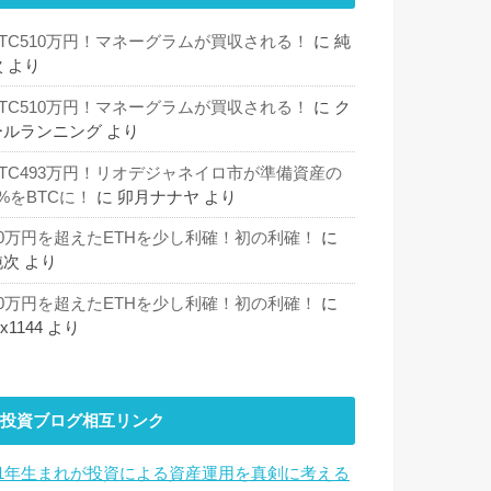
BTC510万円！マネーグラムが買収される！
に
純
次
より
BTC510万円！マネーグラムが買収される！
に
ク
ールランニング
より
BTC493万円！リオデジャネイロ市が準備資産の
%をBTCに！
に
卯月ナナヤ
より
30万円を超えたETHを少し利確！初の利確！
に
純次
より
30万円を超えたETHを少し利確！初の利確！
に
hx1144
より
投資ブログ相互リンク
81年生まれが投資による資産運用を真剣に考える