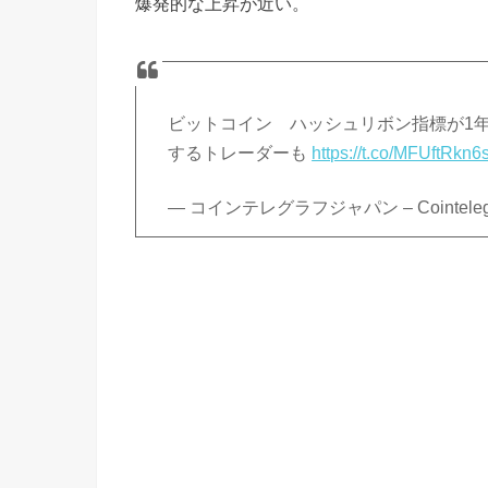
爆発的な上昇が近い。
ビットコイン ハッシュリボン指標が1年
するトレーダーも
https://t.co/MFUftRkn6
— コインテレグラフジャパン – Cointelegraph