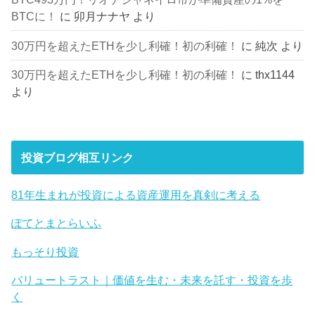
BTCに！
に
卯月ナナヤ
より
30万円を超えたETHを少し利確！初の利確！
に
純次
より
30万円を超えたETHを少し利確！初の利確！
に
thx1144
より
投資ブログ相互リンク
81年生まれが投資による資産運用を真剣に考える
ぽてとまとらいふ
もっそり投資
バリュートラスト｜価値を生む・未来を託す・投資を歩
く