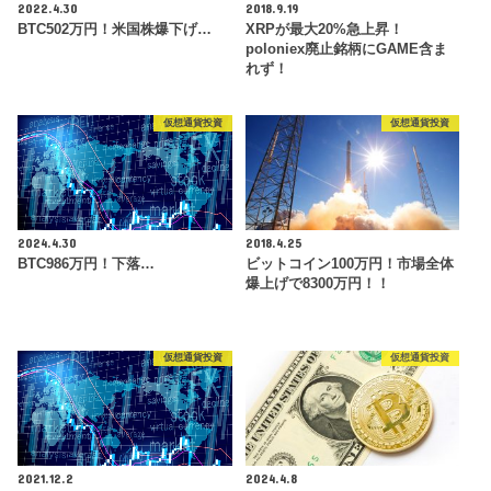
2022.4.30
2018.9.19
BTC502万円！米国株爆下げ…
XRPが最大20%急上昇！
poloniex廃止銘柄にGAME含ま
れず！
仮想通貨投資
仮想通貨投資
2024.4.30
2018.4.25
BTC986万円！下落…
ビットコイン100万円！市場全体
爆上げで8300万円！！
仮想通貨投資
仮想通貨投資
2021.12.2
2024.4.8