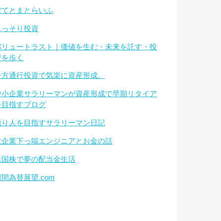
ぽてとまとらいふ
もっそり投資
バリュートラスト｜価値を生む・未来を託す・投
資を歩く
一方通行投資で気楽に資産形成。
中小企業サラリーマンが資産形成で早期リタイア
を目指すブログ
億り人を目指すサラリーマン日記
大企業下っ端エンジニアとお金の話
米国株で夢の配当金生活
週間為替展望.com