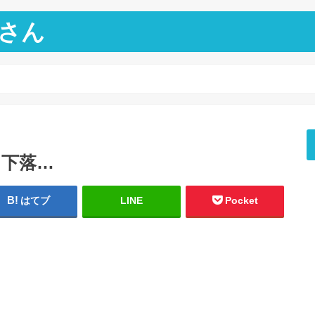
さん
…
円！下落…
はてブ
LINE
Pocket