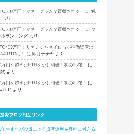
BTC510万円！マネーグラムが買収される！
に
純
次
より
BTC510万円！マネーグラムが買収される！
に
ク
ールランニング
より
BTC493万円！リオデジャネイロ市が準備資産の
%をBTCに！
に
卯月ナナヤ
より
30万円を超えたETHを少し利確！初の利確！
に
純次
より
30万円を超えたETHを少し利確！初の利確！
に
hx1144
より
投資ブログ相互リンク
81年生まれが投資による資産運用を真剣に考える