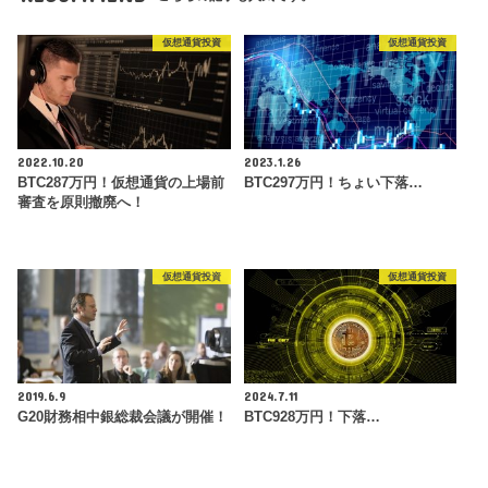
仮想通貨投資
仮想通貨投資
2022.10.20
2023.1.26
BTC287万円！仮想通貨の上場前
BTC297万円！ちょい下落…
審査を原則撤廃へ！
仮想通貨投資
仮想通貨投資
2019.6.9
2024.7.11
G20財務相中銀総裁会議が開催！
BTC928万円！下落…