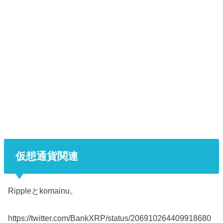
仮想通貨関連
Rippleとkomainu。
https://twitter.com/BankXRP/status/206910264409918680