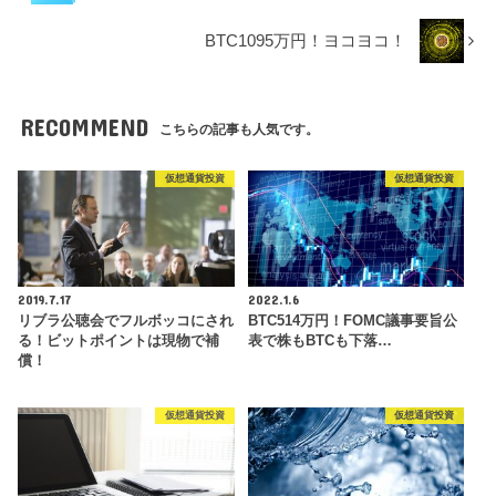
BTC1095万円！ヨコヨコ！
RECOMMEND
こちらの記事も人気です。
仮想通貨投資
仮想通貨投資
2019.7.17
2022.1.6
リブラ公聴会でフルボッコにされ
BTC514万円！FOMC議事要旨公
る！ビットポイントは現物で補
表で株もBTCも下落…
償！
仮想通貨投資
仮想通貨投資