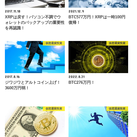
2017.11.18
2021.12.9
XRPは戻す！パソコン不調でウ
BTC577万円！XRPは一時100円
ォレットのバックアップの重要性
復帰！
を再認識！
仮想通貨投資
仮想通貨投資
2017.8.16
2022.8.31
ジワジワとアルトコイン上げ！
BTC276万円！
3600万円弱！
仮想通貨投資
仮想通貨投資