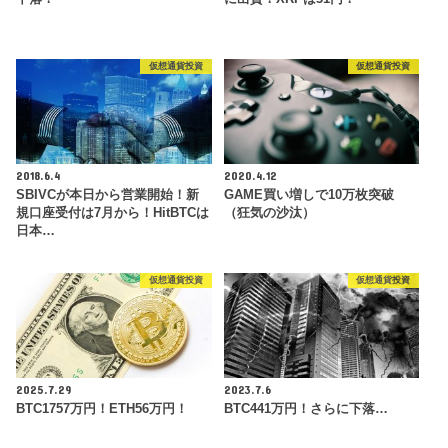
仮想通貨投資
仮想通貨投資
2018.6.4
2020.4.12
SBIVCが本日から営業開始！新
GAME買い増しで10万枚突破
規口座受付は7月から！HitBTCは
（狂気の沙汰）
日本…
仮想通貨投資
仮想通貨投資
2025.7.29
2023.7.6
BTC1757万円！ETH56万円！
BTC441万円！さらに下落…