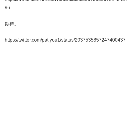
96
期待。
https://twitter.com/patiyou1/status/2037535857247400437