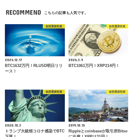
RECOMMEND
こちらの記事も人気です。
仮想通貨投資
仮想通貨投資
2024.12.17
2026.3.9
BTC1632万円！RLUSD明日リリ
BTC1061万円！XRP214円！
ース！
仮想通貨投資
仮想通貨投資
2020.10.3
2019.10.15
トランプ大統領コロナ感染でBTC
Rippleとcoinbaseが取引所Bitso
下落！
に出資！XRPは31円！