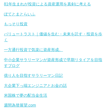
81年生まれが投資による資産運用を真剣に考える
ぽてとまとらいふ
もっそり投資
バリュートラスト｜価値を生む・未来を託す・投資を歩
く
一方通行投資で気楽に資産形成。
中小企業サラリーマンが資産形成で早期リタイアを目指
すブログ
億り人を目指すサラリーマン日記
大企業下っ端エンジニアとお金の話
米国株で夢の配当金生活
週間為替展望.com