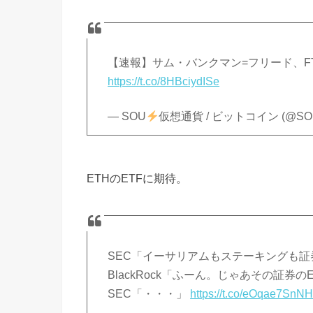
【速報】サム・バンクマン=フリード、F
https://t.co/8HBciydISe
— SOU
仮想通貨 / ビットコイン (@SO
ETHのETFに期待。
SEC「イーサリアムもステーキングも証
BlackRock「ふーん。じゃあその証券の
SEC「・・・」
https://t.co/eOqae7SnN