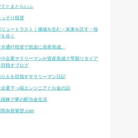
ぽてとまとらいふ
もっそり投資
バリュートラスト｜価値を生む・未来を託す・投
資を歩く
一方通行投資で気楽に資産形成。
中小企業サラリーマンが資産形成で早期リタイア
を目指すブログ
億り人を目指すサラリーマン日記
大企業下っ端エンジニアとお金の話
米国株で夢の配当金生活
週間為替展望.com