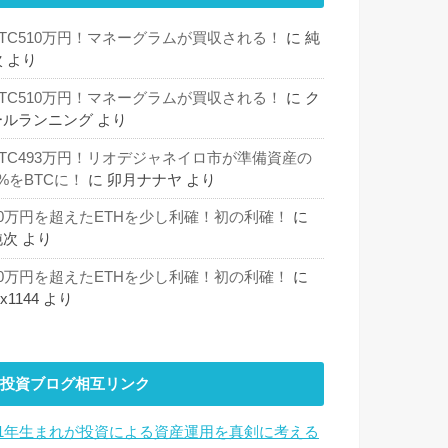
BTC510万円！マネーグラムが買収される！
に
純
次
より
BTC510万円！マネーグラムが買収される！
に
ク
ールランニング
より
BTC493万円！リオデジャネイロ市が準備資産の
%をBTCに！
に
卯月ナナヤ
より
30万円を超えたETHを少し利確！初の利確！
に
純次
より
30万円を超えたETHを少し利確！初の利確！
に
hx1144
より
投資ブログ相互リンク
81年生まれが投資による資産運用を真剣に考える