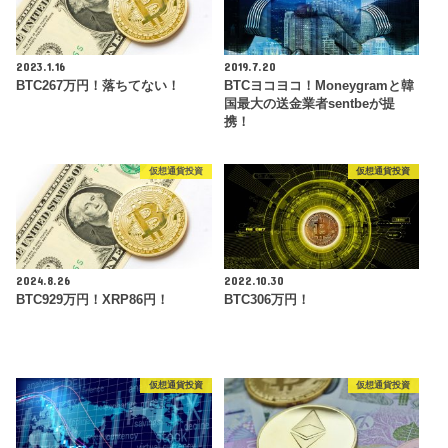
2023.1.16
2019.7.20
BTC267万円！落ちてない！
BTCヨコヨコ！Moneygramと韓
国最大の送金業者sentbeが提
携！
仮想通貨投資
仮想通貨投資
2024.8.26
2022.10.30
BTC929万円！XRP86円！
BTC306万円！
仮想通貨投資
仮想通貨投資