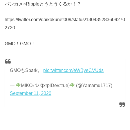
バンカメ×Rippleとうとうくるか！？
https://twitter.com/daikokunet009/status/130435283609270
2720
GMO！GMO！
GMOもSpark。
pic.twitter.com/eWByeCVUds
—
MIKOパパ{xrplDev:true}
(@Yamamu1717)
September 11, 2020