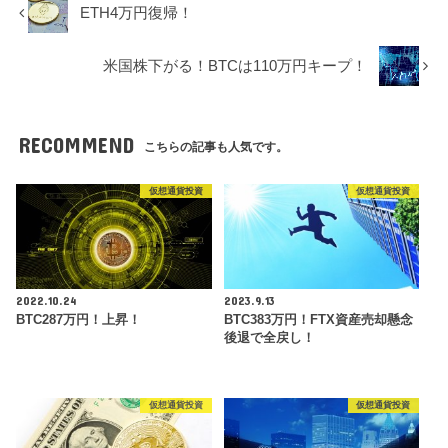
ETH4万円復帰！
米国株下がる！BTCは110万円キープ！
RECOMMEND
こちらの記事も人気です。
仮想通貨投資
仮想通貨投資
2022.10.24
2023.9.13
BTC287万円！上昇！
BTC383万円！FTX資産売却懸念
後退で全戻し！
仮想通貨投資
仮想通貨投資