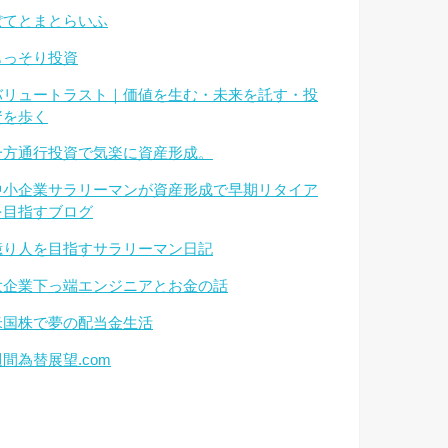
ぽてとまとらいふ
もっそり投資
バリュートラスト｜価値を生む・未来を託す・投
資を歩く
一方通行投資で気楽に資産形成。
中小企業サラリーマンが資産形成で早期リタイア
を目指すブログ
億り人を目指すサラリーマン日記
大企業下っ端エンジニアとお金の話
米国株で夢の配当金生活
週間為替展望.com