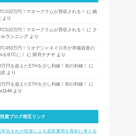
BTC510万円！マネーグラムが買収される！
に
純
次
より
BTC510万円！マネーグラムが買収される！
に
ク
ールランニング
より
BTC493万円！リオデジャネイロ市が準備資産の
%をBTCに！
に
卯月ナナヤ
より
30万円を超えたETHを少し利確！初の利確！
に
純次
より
30万円を超えたETHを少し利確！初の利確！
に
hx1144
より
投資ブログ相互リンク
81年生まれが投資による資産運用を真剣に考える