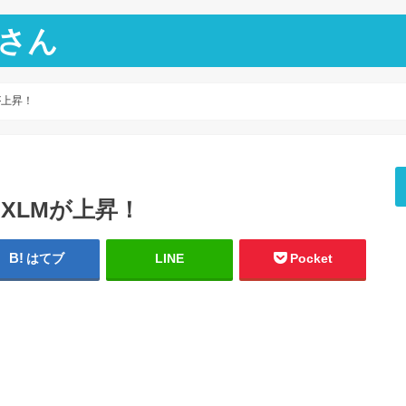
さん
Mが上昇！
円！XLMが上昇！
はてブ
LINE
Pocket