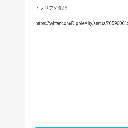
イタリアの銀行。
https://twitter.com/RippleXity/status/20596