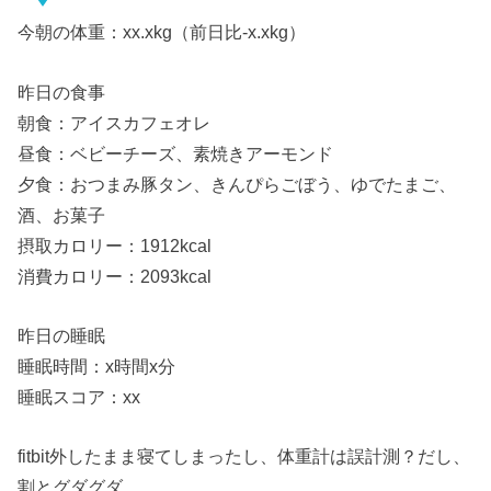
今朝の体重：xx.xkg（前日比-x.xkg）
昨日の食事
朝食：アイスカフェオレ
昼食：ベビーチーズ、素焼きアーモンド
夕食：おつまみ豚タン、きんぴらごぼう、ゆでたまご、
酒、お菓子
摂取カロリー：1912kcal
消費カロリー：2093kcal
昨日の睡眠
睡眠時間：x時間x分
睡眠スコア：xx
fitbit外したまま寝てしまったし、体重計は誤計測？だし、
割とグダグダ。