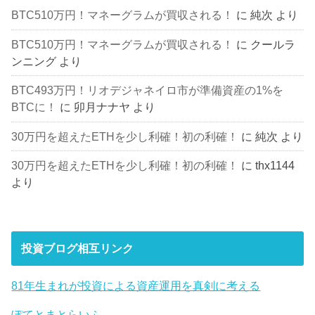
BTC510万円！マネーグラムが買収される！
に
純次
より
BTC510万円！マネーグラムが買収される！
に
クールラ
ンニング
より
BTC493万円！リオデジャネイロ市が準備資産の1%を
BTCに！
に
卯月ナナヤ
より
30万円を超えたETHを少し利確！初の利確！
に
純次
より
30万円を超えたETHを少し利確！初の利確！
に
thx1144
より
投資ブログ相互リンク
81年生まれが投資による資産運用を真剣に考える
ぽてとまとらいふ