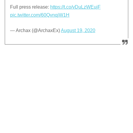
Full press release:
https://t.co/vDuLzWEujF
pic.twitter.com/60QvnqjW1H
— Archax (@ArchaxEx)
August 19, 2020