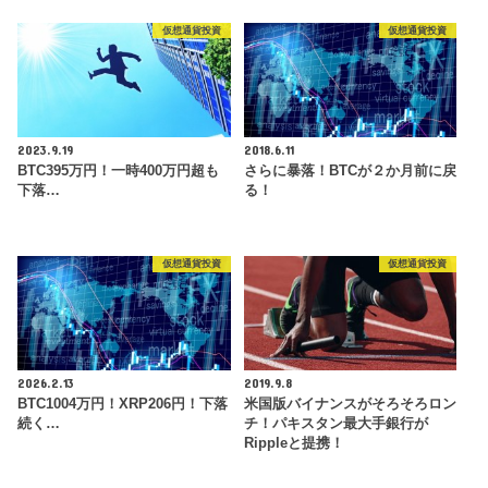
仮想通貨投資
仮想通貨投資
2023.9.19
2018.6.11
BTC395万円！一時400万円超も
さらに暴落！BTCが２か月前に戻
下落…
る！
仮想通貨投資
仮想通貨投資
2026.2.13
2019.9.8
BTC1004万円！XRP206円！下落
米国版バイナンスがそろそろロン
続く…
チ！パキスタン最大手銀行が
Rippleと提携！