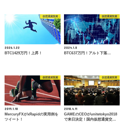
仮想通貨投資
仮想通貨投資
2026.1.22
2024.1.8
BTC1429万円！上昇！
BTC637万円！アルト下落…
仮想通貨投資
仮想通貨投資
2019.1.18
2018.4.11
MercuryFXがxRapidの実用例を
GAMEのCEOがunitetokyo2018
ツイート！
で来日決定！国内仮想通貨交…