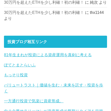
30万円を超えたETHを少し利確！初の利確！
に
純次
より
30万円を超えたETHを少し利確！初の利確！
に
thx1144
より
投資ブログ相互リンク
81年生まれが投資による資産運用を真剣に考える
ぽてとまとらいふ
もっそり投資
バリュートラスト｜価値を生む・未来を託す・投資を歩
く
一方通行投資で気楽に資産形成。
中小企業サラリーマンが資産形成で早期リタイアを目指