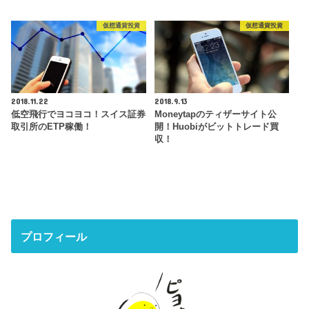
仮想通貨投資
仮想通貨投資
2018.11.22
2018.9.13
低空飛行でヨコヨコ！スイス証券
Moneytapのティザーサイト公
取引所のETP稼働！
開！Huobiがビットトレード買
収！
プロフィール