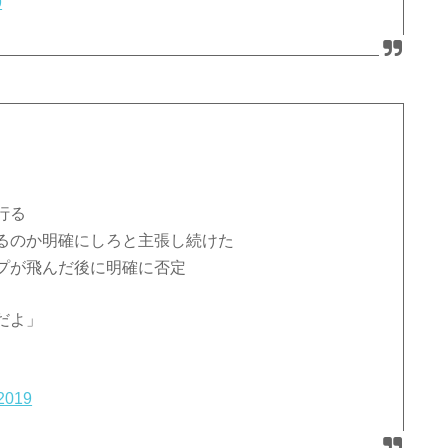
9
行る
るのか明確にしろと主張し続けた
プが飛んだ後に明確に否定
だよ」
 2019