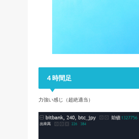
４時間足
力強い感じ（超絶適当）