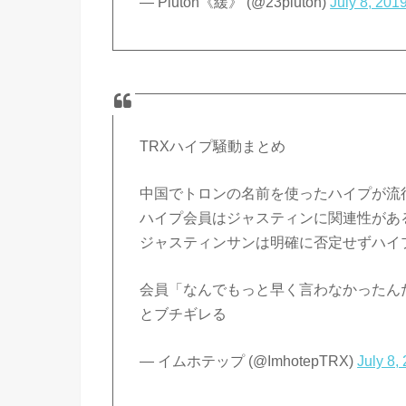
— Pluton《緩》 (@23pluton)
July 8, 201
TRXハイプ騒動まとめ
中国でトロンの名前を使ったハイプが流
ハイプ会員はジャスティンに関連性があ
ジャスティンサンは明確に否定せずハイ
会員「なんでもっと早く言わなかったん
とブチギレる
— イムホテップ (@ImhotepTRX)
July 8,