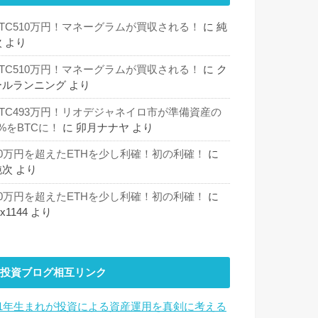
BTC510万円！マネーグラムが買収される！
に
純
次
より
BTC510万円！マネーグラムが買収される！
に
ク
ールランニング
より
BTC493万円！リオデジャネイロ市が準備資産の
%をBTCに！
に
卯月ナナヤ
より
30万円を超えたETHを少し利確！初の利確！
に
純次
より
30万円を超えたETHを少し利確！初の利確！
に
hx1144
より
投資ブログ相互リンク
81年生まれが投資による資産運用を真剣に考える