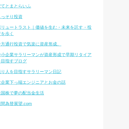
ぽてとまとらいふ
もっそり投資
バリュートラスト｜価値を生む・未来を託す・投
資を歩く
一方通行投資で気楽に資産形成。
中小企業サラリーマンが資産形成で早期リタイア
を目指すブログ
億り人を目指すサラリーマン日記
大企業下っ端エンジニアとお金の話
米国株で夢の配当金生活
週間為替展望.com