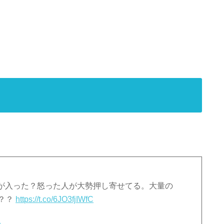
索が入った？怒った人が大勢押し寄せてる。大量の
？？？
https://t.co/6JO3fjIWfC