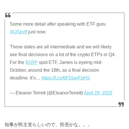
Some more detail after speaking with ETF guru
@JSeyff
just now:
These dates are all intermediate and we will likely
see final decisions on a lot of the crypto ETPs in Q4.
For the
$XRP
spot ETF, James is eyeing mid-
October, around the 18th, as a final decision
deadline. It’s…
https://t.co/6FDIayFpHS
— Eleanor Terrett (@EleanorTerrett)
April 29, 2025
知事が民主党らしいので、拒否かな。。。