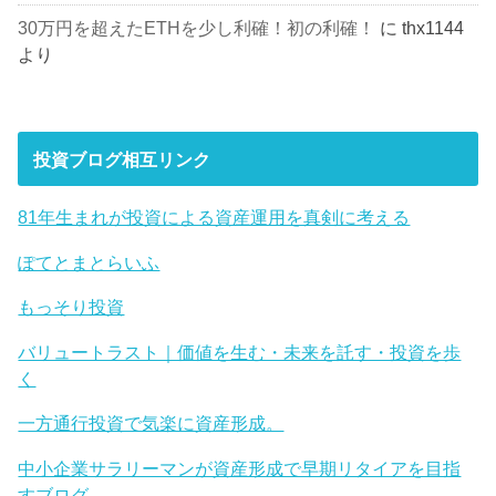
30万円を超えたETHを少し利確！初の利確！
に
thx1144
より
投資ブログ相互リンク
81年生まれが投資による資産運用を真剣に考える
ぽてとまとらいふ
もっそり投資
バリュートラスト｜価値を生む・未来を託す・投資を歩
く
一方通行投資で気楽に資産形成。
中小企業サラリーマンが資産形成で早期リタイアを目指
すブログ