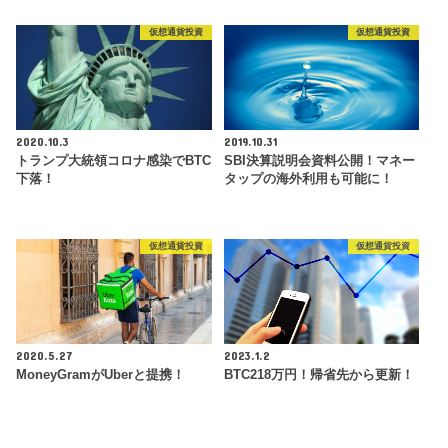
仮想通貨投資
仮想通貨投資
2020.10.3
2019.10.31
トランプ大統領コロナ感染でBTC
SBI決算説明会資料公開！マネー
下落！
タップの海外利用も可能に！
仮想通貨投資
仮想通貨投資
2020.5.27
2023.1.2
MoneyGramがUberと提携！
BTC218万円！帰省先から更新！