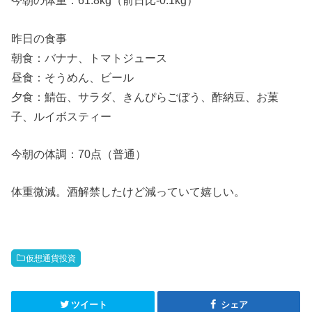
今朝の体重：61.8kg（前日比-0.1kg）
昨日の食事
朝食：バナナ、トマトジュース
昼食：そうめん、ビール
夕食：鯖缶、サラダ、きんぴらごぼう、酢納豆、お菓
子、ルイボスティー
今朝の体調：70点（普通）
体重微減。酒解禁したけど減っていて嬉しい。
仮想通貨投資
ツイート
シェア