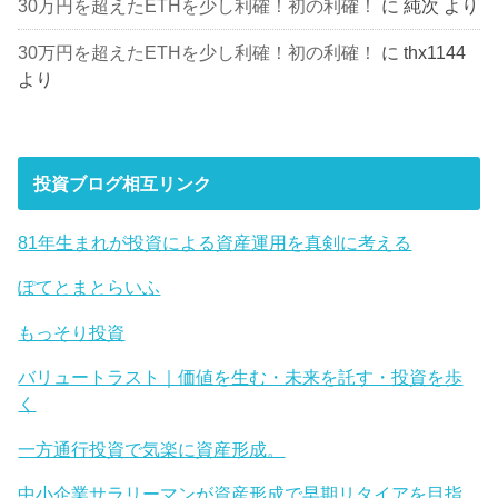
30万円を超えたETHを少し利確！初の利確！
に
純次
より
30万円を超えたETHを少し利確！初の利確！
に
thx1144
より
投資ブログ相互リンク
81年生まれが投資による資産運用を真剣に考える
ぽてとまとらいふ
もっそり投資
バリュートラスト｜価値を生む・未来を託す・投資を歩
く
一方通行投資で気楽に資産形成。
中小企業サラリーマンが資産形成で早期リタイアを目指