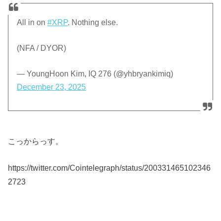
All in on
#XRP
. Nothing else.
(NFA / DYOR)
— YoungHoon Kim, IQ 276 (@yhbryankimiq)
December 23, 2025
こっからっす。
https://twitter.com/Cointelegraph/status/200331465102346
2723