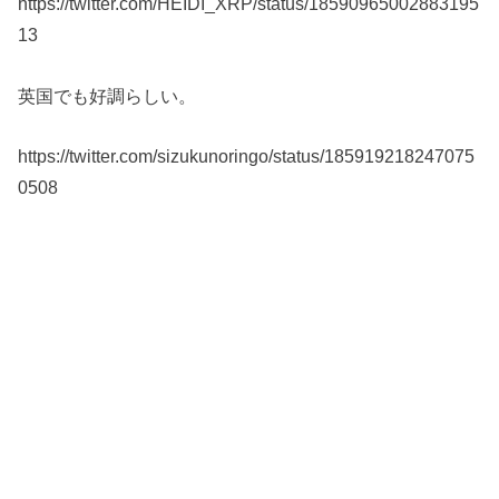
https://twitter.com/HEIDI_XRP/status/18590965002883195
13
英国でも好調らしい。
https://twitter.com/sizukunoringo/status/185919218247075
0508