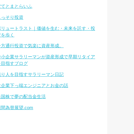
ぽてとまとらいふ
もっそり投資
バリュートラスト｜価値を生む・未来を託す・投
資を歩く
一方通行投資で気楽に資産形成。
中小企業サラリーマンが資産形成で早期リタイア
を目指すブログ
億り人を目指すサラリーマン日記
大企業下っ端エンジニアとお金の話
米国株で夢の配当金生活
週間為替展望.com