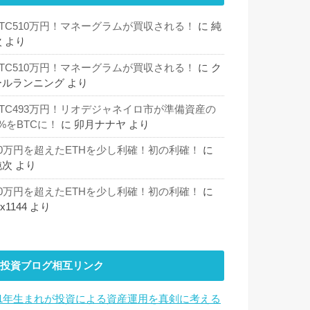
BTC510万円！マネーグラムが買収される！
に
純
次
より
BTC510万円！マネーグラムが買収される！
に
ク
ールランニング
より
BTC493万円！リオデジャネイロ市が準備資産の
%をBTCに！
に
卯月ナナヤ
より
30万円を超えたETHを少し利確！初の利確！
に
純次
より
30万円を超えたETHを少し利確！初の利確！
に
hx1144
より
投資ブログ相互リンク
81年生まれが投資による資産運用を真剣に考える