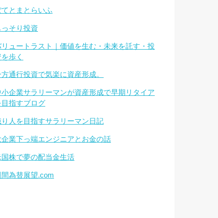
ぽてとまとらいふ
もっそり投資
バリュートラスト｜価値を生む・未来を託す・投
資を歩く
一方通行投資で気楽に資産形成。
中小企業サラリーマンが資産形成で早期リタイア
を目指すブログ
億り人を目指すサラリーマン日記
大企業下っ端エンジニアとお金の話
米国株で夢の配当金生活
週間為替展望.com