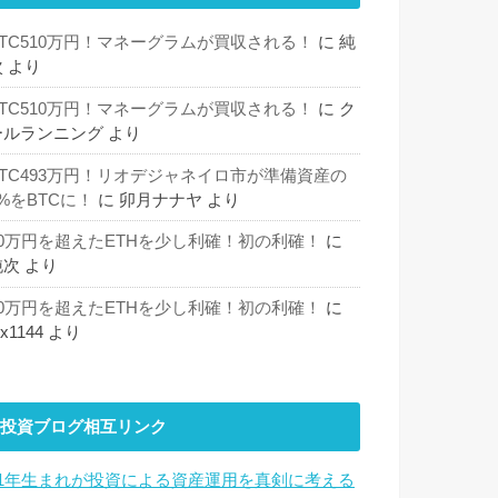
BTC510万円！マネーグラムが買収される！
に
純
次
より
BTC510万円！マネーグラムが買収される！
に
ク
ールランニング
より
BTC493万円！リオデジャネイロ市が準備資産の
%をBTCに！
に
卯月ナナヤ
より
30万円を超えたETHを少し利確！初の利確！
に
純次
より
30万円を超えたETHを少し利確！初の利確！
に
hx1144
より
投資ブログ相互リンク
81年生まれが投資による資産運用を真剣に考える