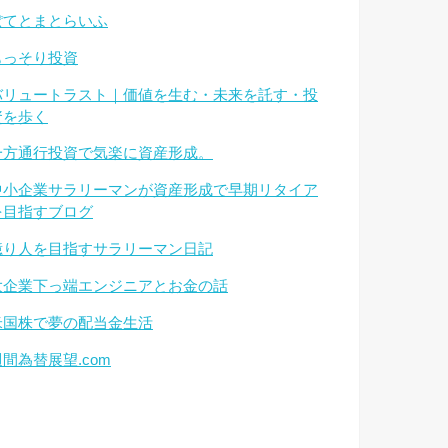
ぽてとまとらいふ
もっそり投資
バリュートラスト｜価値を生む・未来を託す・投
資を歩く
一方通行投資で気楽に資産形成。
中小企業サラリーマンが資産形成で早期リタイア
を目指すブログ
億り人を目指すサラリーマン日記
大企業下っ端エンジニアとお金の話
米国株で夢の配当金生活
週間為替展望.com