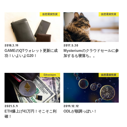
仮想通貨投資
仮想通貨投資
2018.3.19
2017.5.30
GAMEのQTウォレット更新に成
Mysteriumのクラウドセールに参
功！いよいよG20！
加するも寝落ち。。
Ethereum
仮想通貨投資
2021.5.9
2019.12.12
ETH爆上げ41万円！そこそこ利
ODLが順調っぽい！
確！