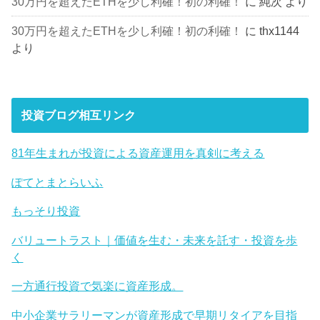
30万円を超えたETHを少し利確！初の利確！
に
純次
より
30万円を超えたETHを少し利確！初の利確！
に
thx1144
より
投資ブログ相互リンク
81年生まれが投資による資産運用を真剣に考える
ぽてとまとらいふ
もっそり投資
バリュートラスト｜価値を生む・未来を託す・投資を歩
く
一方通行投資で気楽に資産形成。
中小企業サラリーマンが資産形成で早期リタイアを目指