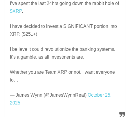
I’ve spent the last 24hrs going down the rabbit hole of
$XRP
.
I have decided to invest a SIGNIFICANT portion into
XRP. ($25..+)
I believe it could revolutionize the banking systems.
It’s a gamble, as all investments are.
Whether you are Team XRP or not. I want everyone
to…
— James Wynn (@JamesWynnReal)
October 25,
2025