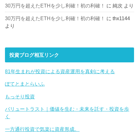
30万円を超えたETHを少し利確！初の利確！
に
純次
より
30万円を超えたETHを少し利確！初の利確！
に
thx1144
より
投資ブログ相互リンク
81年生まれが投資による資産運用を真剣に考える
ぽてとまとらいふ
もっそり投資
バリュートラスト｜価値を生む・未来を託す・投資を歩
く
一方通行投資で気楽に資産形成。