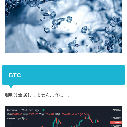
BTC
週明け全戻ししませんように。。