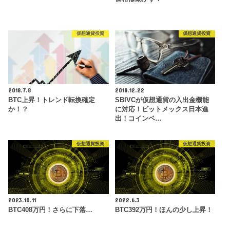
仮想通貨投資
仮想通貨投資
2018.7.8
2018.12.22
BTC上昇！トレンド転換確定
SBIVCが仮想通貨の入出金機能
か！？
に対応！ビットメックス日本進
出！コインベ…
仮想通貨投資
仮想通貨投資
2023.10.11
2022.6.3
BTC408万円！さらに下落…
BTC392万円！ほんの少し上昇！