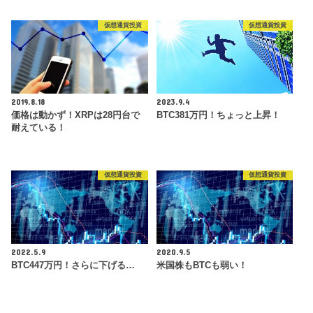
仮想通貨投資
仮想通貨投資
2019.8.18
2023.9.4
価格は動かず！XRPは28円台で
BTC381万円！ちょっと上昇！
耐えている！
仮想通貨投資
仮想通貨投資
2022.5.9
2020.9.5
BTC447万円！さらに下げる…
米国株もBTCも弱い！