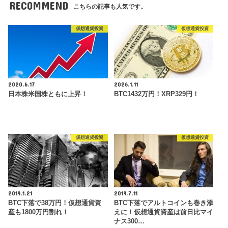
RECOMMEND
こちらの記事も人気です。
仮想通貨投資
仮想通貨投資
2020.6.17
2026.1.11
日本株米国株ともに上昇！
BTC1432万円！XRP329円！
仮想通貨投資
仮想通貨投資
2019.1.21
2019.7.11
BTC下落で38万円！仮想通貨資
BTC下落でアルトコインも巻き添
産も1800万円割れ！
えに！仮想通貨資産は前日比マイ
ナス300…