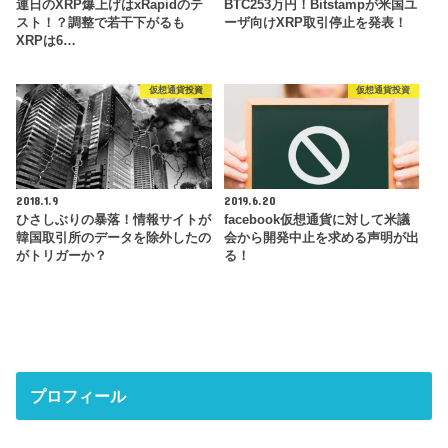
連日のXRP爆上げはxRapidのテ
BTC253万円！Bitstampが米国ユ
スト！？調整で若干下がるも
ーザ向けXRP取引停止を発表！
XRPは6…
仮想通貨投資
仮想通貨投資
2018.1.9
2019.6.20
ひさしぶりの暴落！情報サイトが
facebook仮想通貨に対して米議
韓国取引所のデータを除外したの
会から開発中止を求める声明が出
がトリガーか？
る！
プロフィール