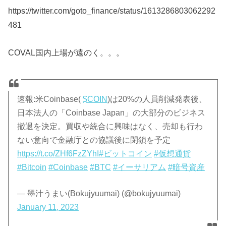
https://twitter.com/goto_finance/status/1613286803062292
481
COVAL国内上場が遠のく。。。
速報:米Coinbase(
$COIN
)は20%の人員削減発表後、
日本法人の「Coinbase Japan」の大部分のビジネス
撤退を決定。買収や統合に興味はなく、売却も行わ
ない意向で金融庁との協議後に閉鎖を予定
https://t.co/ZHf6FzZYhI
#ビットコイン
#仮想通貨
#Bitcoin
#Coinbase
#BTC
#イーサリアム
#暗号資産
— 墨汁うまい(Bokujyuumai) (@bokujyuumai)
January 11, 2023