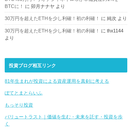
BTCに！
に
卯月ナナヤ
より
30万円を超えたETHを少し利確！初の利確！
に
純次
より
30万円を超えたETHを少し利確！初の利確！
に
thx1144
より
投資ブログ相互リンク
81年生まれが投資による資産運用を真剣に考える
ぽてとまとらいふ
もっそり投資
バリュートラスト｜価値を生む・未来を託す・投資を歩
く