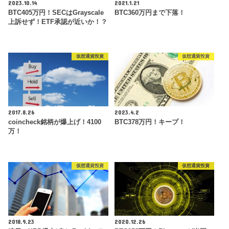
2023.10.14
2021.1.21
BTC405万円！SECはGrayscale
BTC360万円まで下落！
上訴せず！ETF承認が近いか！？
仮想通貨投資
仮想通貨投資
2017.8.26
2023.4.2
coincheck銘柄が爆上げ！4100
BTC378万円！キープ！
万！
仮想通貨投資
仮想通貨投資
2018.9.23
2020.12.26