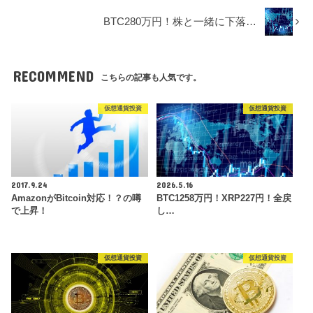
BTC280万円！株と一緒に下落…
RECOMMEND
こちらの記事も人気です。
仮想通貨投資
仮想通貨投資
2017.9.24
2026.5.16
AmazonがBitcoin対応！？の噂
BTC1258万円！XRP227円！全戻
で上昇！
し…
仮想通貨投資
仮想通貨投資