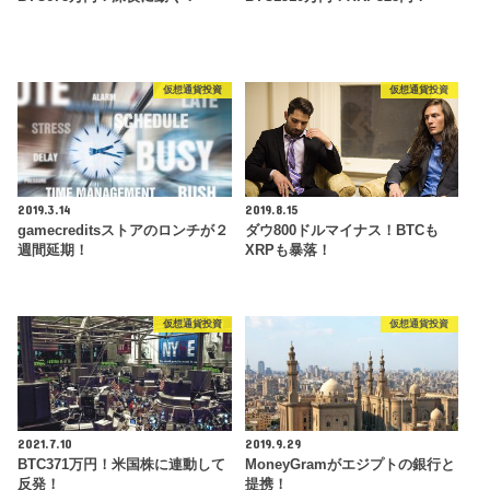
仮想通貨投資
仮想通貨投資
2019.3.14
2019.8.15
gamecreditsストアのロンチが２
ダウ800ドルマイナス！BTCも
週間延期！
XRPも暴落！
仮想通貨投資
仮想通貨投資
2021.7.10
2019.9.29
BTC371万円！米国株に連動して
MoneyGramがエジプトの銀行と
反発！
提携！