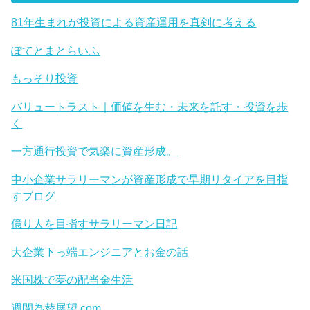
81年生まれが投資による資産運用を真剣に考える
ぽてとまとらいふ
もっそり投資
バリュートラスト｜価値を生む・未来を託す・投資を歩
く
一方通行投資で気楽に資産形成。
中小企業サラリーマンが資産形成で早期リタイアを目指
すブログ
億り人を目指すサラリーマン日記
大企業下っ端エンジニアとお金の話
米国株で夢の配当金生活
週間為替展望.com