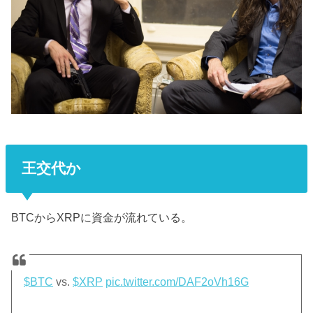
王交代か
BTCからXRPに資金が流れている。
$BTC
vs.
$XRP
pic.twitter.com/DAF2oVh16G