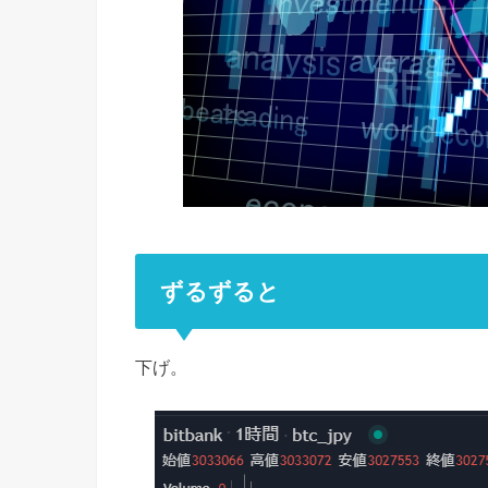
ずるずると
下げ。