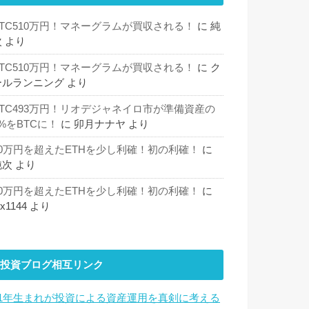
BTC510万円！マネーグラムが買収される！
に
純
次
より
BTC510万円！マネーグラムが買収される！
に
ク
ールランニング
より
BTC493万円！リオデジャネイロ市が準備資産の
%をBTCに！
に
卯月ナナヤ
より
30万円を超えたETHを少し利確！初の利確！
に
純次
より
30万円を超えたETHを少し利確！初の利確！
に
hx1144
より
投資ブログ相互リンク
81年生まれが投資による資産運用を真剣に考える