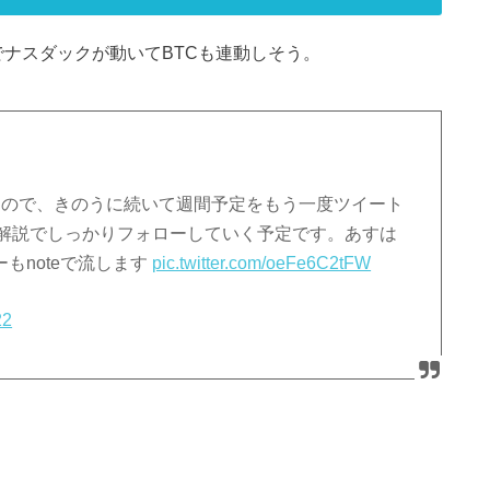
でナスダックが動いてBTCも連動しそう。
んなので、きのうに続いて週間予定をもう一度ツイート
 note解説でしっかりフォローしていく予定です。あすは
ーもnoteで流します
pic.twitter.com/oeFe6C2tFW
22