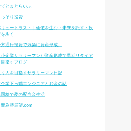
ぽてとまとらいふ
もっそり投資
バリュートラスト｜価値を生む・未来を託す・投
資を歩く
一方通行投資で気楽に資産形成。
中小企業サラリーマンが資産形成で早期リタイア
を目指すブログ
億り人を目指すサラリーマン日記
大企業下っ端エンジニアとお金の話
米国株で夢の配当金生活
週間為替展望.com