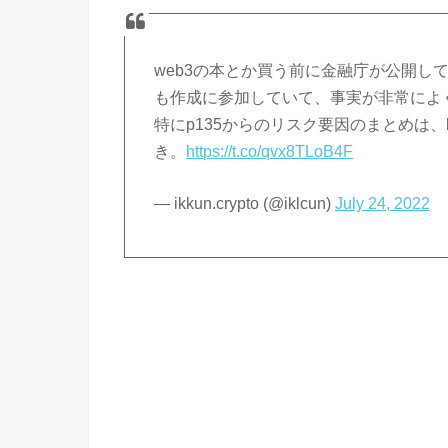
web3の本とか買う前に金融庁が公開し
も作成に参加していて、事実が非常によ
特にp135からのリスク要因のまとめは、b
き。
https://t.co/qvx8TLoB4F
— ikkun.crypto (@iklcun)
July 24, 2022