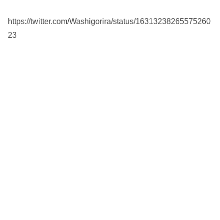
https://twitter.com/Washigorira/status/16313238265575260
23