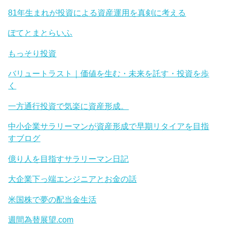
81年生まれが投資による資産運用を真剣に考える
ぽてとまとらいふ
もっそり投資
バリュートラスト｜価値を生む・未来を託す・投資を歩
く
一方通行投資で気楽に資産形成。
中小企業サラリーマンが資産形成で早期リタイアを目指
すブログ
億り人を目指すサラリーマン日記
大企業下っ端エンジニアとお金の話
米国株で夢の配当金生活
週間為替展望.com