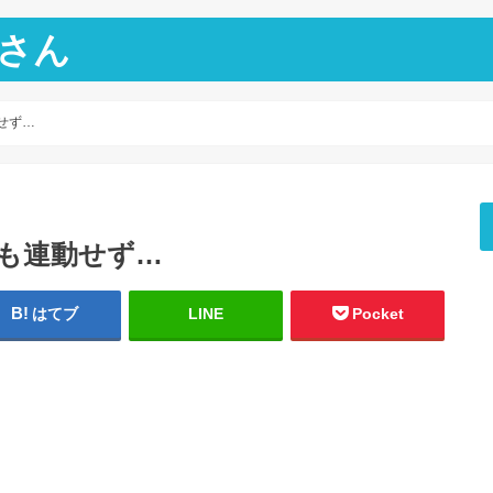
さん
せず…
昇も連動せず…
はてブ
LINE
Pocket