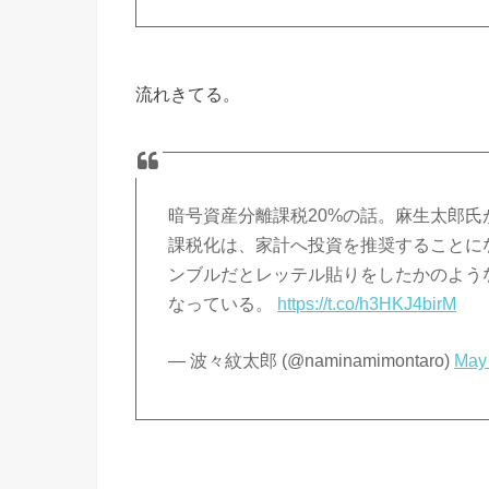
流れきてる。
暗号資産分離課税20%の話。麻生太郎
課税化は、家計へ投資を推奨することに
ンブルだとレッテル貼りをしたかのよう
なっている。
https://t.co/h3HKJ4birM
— 波々紋太郎 (@naminamimontaro)
May