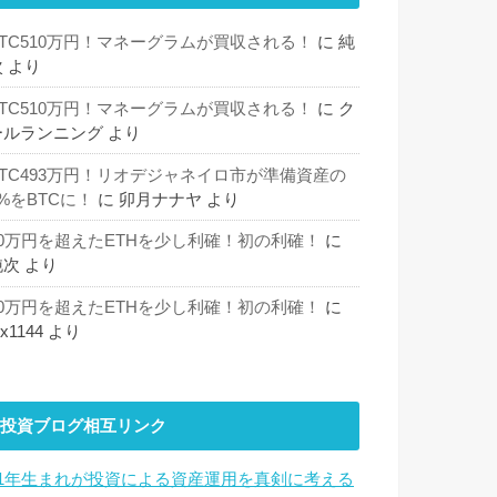
BTC510万円！マネーグラムが買収される！
に
純
次
より
BTC510万円！マネーグラムが買収される！
に
ク
ールランニング
より
BTC493万円！リオデジャネイロ市が準備資産の
%をBTCに！
に
卯月ナナヤ
より
30万円を超えたETHを少し利確！初の利確！
に
純次
より
30万円を超えたETHを少し利確！初の利確！
に
hx1144
より
投資ブログ相互リンク
81年生まれが投資による資産運用を真剣に考える