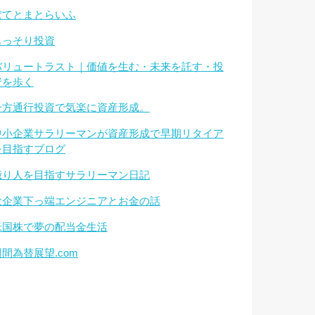
ぽてとまとらいふ
もっそり投資
バリュートラスト｜価値を生む・未来を託す・投
資を歩く
一方通行投資で気楽に資産形成。
中小企業サラリーマンが資産形成で早期リタイア
を目指すブログ
億り人を目指すサラリーマン日記
大企業下っ端エンジニアとお金の話
米国株で夢の配当金生活
週間為替展望.com