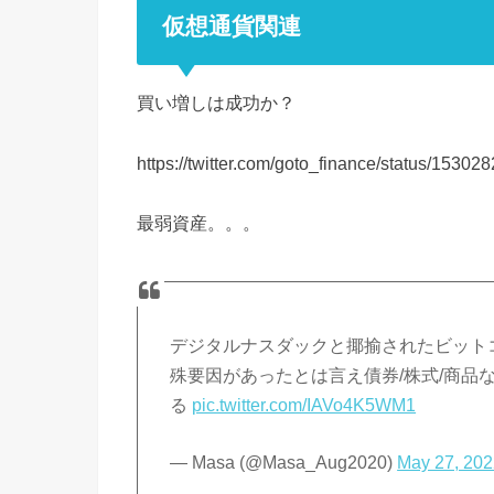
仮想通貨関連
買い増しは成功か？
https://twitter.com/goto_finance/status/153
最弱資産。。。
デジタルナスダックと揶揄されたビット
殊要因があったとは言え債券/株式/商品
る
pic.twitter.com/IAVo4K5WM1
— Masa (@Masa_Aug2020)
May 27, 20