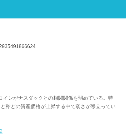
0282935491866624
コインがナスダックとの相関関係を弱めている。特
など殆どの資産価格が上昇する中で弱さが際立ってい
22