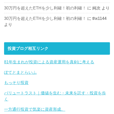
30万円を超えたETHを少し利確！初の利確！
に
純次
より
30万円を超えたETHを少し利確！初の利確！
に
thx1144
より
投資ブログ相互リンク
81年生まれが投資による資産運用を真剣に考える
ぽてとまとらいふ
もっそり投資
バリュートラスト｜価値を生む・未来を託す・投資を歩
く
一方通行投資で気楽に資産形成。