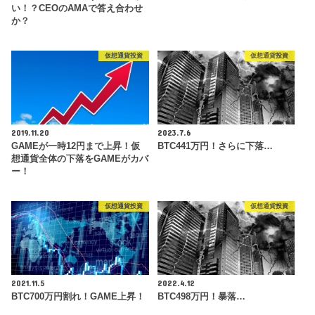
い！？CEOのAMAで答え合わせ
か？
仮想通貨投資
仮想通貨投資
2019.11.20
2023.7.6
GAMEが一時12円まで上昇！仮
BTC441万円！さらに下落…
想通貨全体の下落をGAMEがカバ
ー！
仮想通貨投資
仮想通貨投資
2021.11.5
2022.4.12
BTC700万円割れ！GAME上昇！
BTC498万円！暴落…