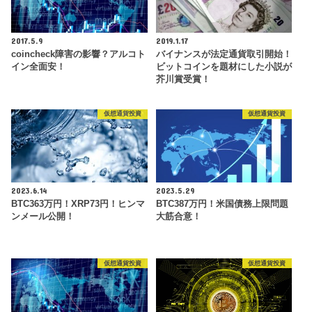
2017.5.9
2019.1.17
coincheck障害の影響？アルコト
バイナンスが法定通貨取引開始！
イン全面安！
ビットコインを題材にした小説が
芥川賞受賞！
仮想通貨投資
仮想通貨投資
2023.6.14
2023.5.29
BTC363万円！XRP73円！ヒンマ
BTC387万円！米国債務上限問題
ンメール公開！
大筋合意！
仮想通貨投資
仮想通貨投資