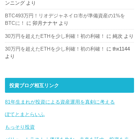
ンニング
より
BTC493万円！リオデジャネイロ市が準備資産の1%を
BTCに！
に
卯月ナナヤ
より
30万円を超えたETHを少し利確！初の利確！
に
純次
より
30万円を超えたETHを少し利確！初の利確！
に
thx1144
より
投資ブログ相互リンク
81年生まれが投資による資産運用を真剣に考える
ぽてとまとらいふ
もっそり投資