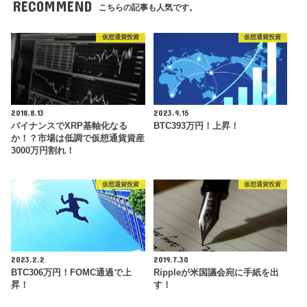
RECOMMEND
こちらの記事も人気です。
仮想通貨投資
仮想通貨投資
2018.8.13
2023.9.15
バイナンスでXRP基軸化なる
BTC393万円！上昇！
か！？市場は低調で仮想通貨資産
3000万円割れ！
仮想通貨投資
仮想通貨投資
2023.2.2
2019.7.30
BTC306万円！FOMC通過で上
Rippleが米国議会宛に手紙を出
昇！
す！