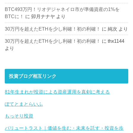
BTC493万円！リオデジャネイロ市が準備資産の1%を
BTCに！
に
卯月ナナヤ
より
30万円を超えたETHを少し利確！初の利確！
に
純次
より
30万円を超えたETHを少し利確！初の利確！
に
thx1144
より
投資ブログ相互リンク
81年生まれが投資による資産運用を真剣に考える
ぽてとまとらいふ
もっそり投資
バリュートラスト｜価値を生む・未来を託す・投資を歩