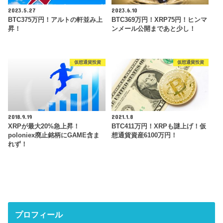
2023.5.27
2023.6.10
BTC375万円！アルトの軒並み上
BTC369万円！XRP75円！ヒンマ
昇！
ンメール公開まであと少し！
仮想通貨投資
仮想通貨投資
2018.9.19
2021.1.8
XRPが最大20%急上昇！
BTC411万円！XRPも謎上げ！仮
poloniex廃止銘柄にGAME含ま
想通貨資産6100万円！
れず！
プロフィール