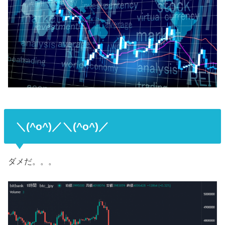
＼(^o^)／＼(^o^)／
ダメだ。。。