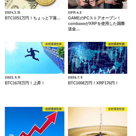
2024.3.13
2019.4.2
BTC1051万円！ちょっと下落…
GAMEのPCストアオープン！
coinbaseがXRPを使用した国際
送金…
仮想通貨投資
仮想通貨投資
2025.9.11
2026.7.9
BTC1678万円！上昇！
BTC1008万円！XRP176円！
仮想通貨投資
仮想通貨投資