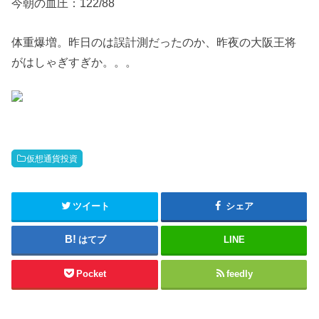
今朝の血圧：122/88
体重爆増。昨日のは誤計測だったのか、昨夜の大阪王将
がはしゃぎすぎか。。。
仮想通貨投資
ツイート
シェア
はてブ
LINE
Pocket
feedly