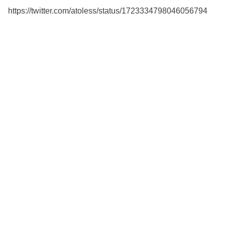
https://twitter.com/atoless/status/1723334798046056794