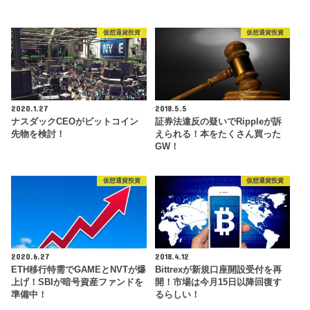
仮想通貨投資
仮想通貨投資
2020.1.27
2018.5.5
ナスダックCEOがビットコイン
証券法違反の疑いでRippleが訴
先物を検討！
えられる！本をたくさん買った
GW！
仮想通貨投資
仮想通貨投資
2020.6.27
2018.4.12
ETH移行特需でGAMEとNVTが爆
Bittrexが新規口座開設受付を再
上げ！SBIが暗号資産ファンドを
開！市場は今月15日以降回復す
準備中！
るらしい！