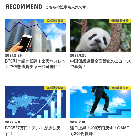
RECOMMEND
こちらの記事も人気です。
仮想通貨投資
仮想通貨投資
2021.2.26
2021.9.25
BTC引き続き低調！楽天ウォレッ
中国仮想通貨全面禁止のニュース
トで仮想通貨チャージ可能に！
で暴落！
仮想通貨投資
仮想通貨投資
2022.4.8
2017.7.18
BTC537万円！アルトが少し戻
連日上昇！400万円戻す！GAME
す！
も200円復帰！