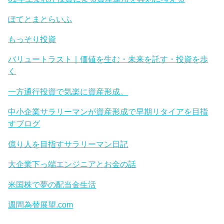
ぽてとまとらいふ
もっそり投資
バリュートラスト｜価値を生む・未来を託す・投資を歩
く
一方通行投資で気楽に資産形成。
中小企業サラリーマンが資産形成で早期リタイアを目指
すブログ
億り人を目指すサラリーマン日記
大企業下っ端エンジニアとお金の話
米国株で夢の配当金生活
週間為替展望.com