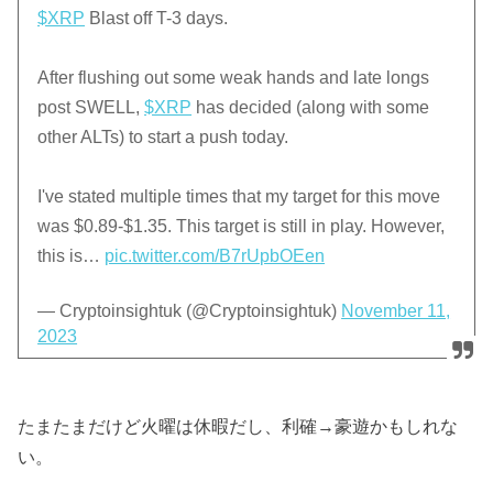
$XRP
Blast off T-3 days.
After flushing out some weak hands and late longs
post SWELL,
$XRP
has decided (along with some
other ALTs) to start a push today.
I've stated multiple times that my target for this move
was $0.89-$1.35. This target is still in play. However,
this is…
pic.twitter.com/B7rUpbOEen
— Cryptoinsightuk (@Cryptoinsightuk)
November 11,
2023
たまたまだけど火曜は休暇だし、利確→豪遊かもしれな
い。