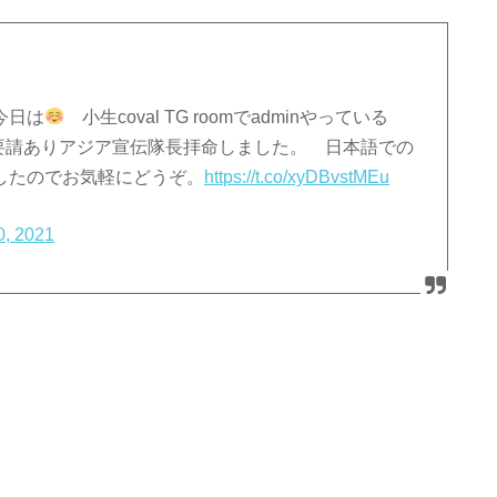
ん今日は
小生coval TG roomでadminやっている
の要請ありアジア宣伝隊長拝命しました。 日本語での
ましたのでお気軽にどうぞ。
https://t.co/xyDBvstMEu
0, 2021