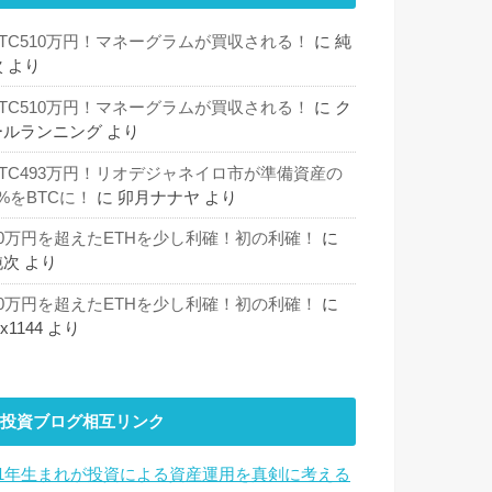
BTC510万円！マネーグラムが買収される！
に
純
次
より
BTC510万円！マネーグラムが買収される！
に
ク
ールランニング
より
BTC493万円！リオデジャネイロ市が準備資産の
%をBTCに！
に
卯月ナナヤ
より
30万円を超えたETHを少し利確！初の利確！
に
純次
より
30万円を超えたETHを少し利確！初の利確！
に
hx1144
より
投資ブログ相互リンク
81年生まれが投資による資産運用を真剣に考える