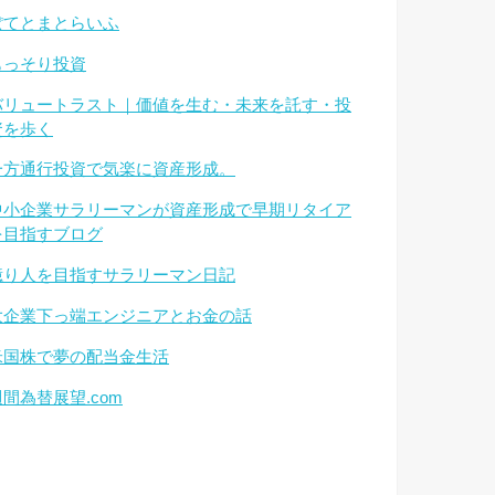
ぽてとまとらいふ
もっそり投資
バリュートラスト｜価値を生む・未来を託す・投
資を歩く
一方通行投資で気楽に資産形成。
中小企業サラリーマンが資産形成で早期リタイア
を目指すブログ
億り人を目指すサラリーマン日記
大企業下っ端エンジニアとお金の話
米国株で夢の配当金生活
週間為替展望.com