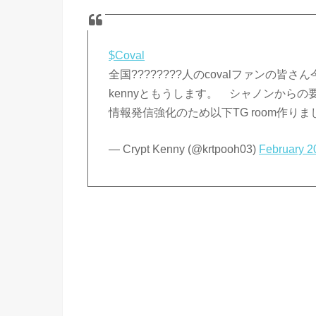
$Coval
全国????????人のcovalファンの皆さ
kennyともうします。 シャノンから
情報発信強化のため以下TG room作り
— Crypt Kenny (@krtpooh03)
February 2