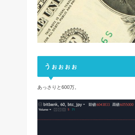
うぉぉぉぉ
あっさりと600万。