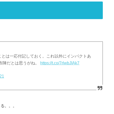
ことは一応付記しておく。これ以外にインパクトあ
布陣だとは思うがね。
https://t.co/7rlwbJIAk7
021
じる。。。