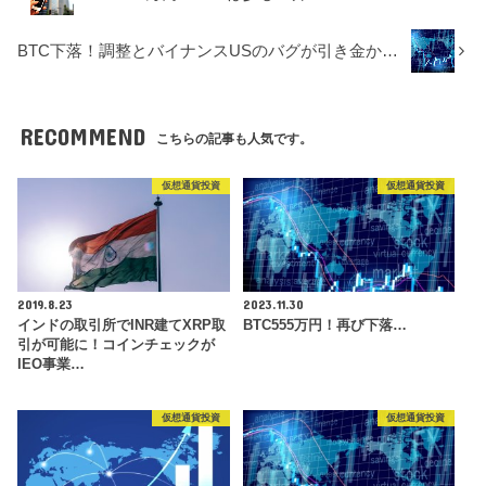
BTC下落！調整とバイナンスUSのバグが引き金か…
RECOMMEND
こちらの記事も人気です。
仮想通貨投資
仮想通貨投資
2019.8.23
2023.11.30
インドの取引所でINR建てXRP取
BTC555万円！再び下落…
引が可能に！コインチェックが
IEO事業…
仮想通貨投資
仮想通貨投資