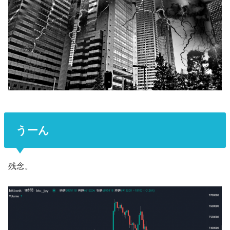
うーん
残念。