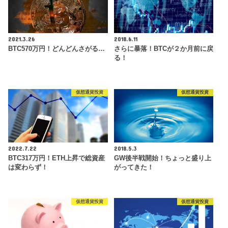
2021.3.26
2018.6.11
BTC570万円！どんどんさがる…
さらに暴落！BTCが２か月前に戻
る！
仮想通貨投資
仮想通貨投資
2022.7.22
2018.5.3
BTC317万円！ETH上昇で総資産
GW後半戦開始！ちょっと盛り上
は変わらず！
がってきた！
仮想通貨投資
仮想通貨投資