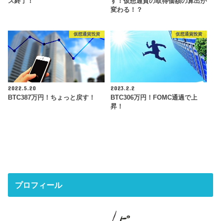
ス終了！
す！仮想通貨の取得価額の算出が
変わる！？
仮想通貨投資
仮想通貨投資
2022.5.20
2023.2.2
BTC387万円！ちょっと戻す！
BTC306万円！FOMC通過で上
昇！
プロフィール