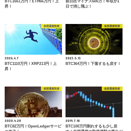
BTC1661万円！ETH66万円！上
前日比マイナス600万！年収が1
昇！
日で消し飛ぶ！
仮想通貨投資
仮想通貨投資
2026.4.7
2023.5.13
BTC1110万円！XRP213円！上
BTC364万円！下落するも戻す！
昇！
仮想通貨投資
仮想通貨投資
2020.4.28
2019.7.18
BTC82万円！OpenLedgerサービ
BTC100万円割れするも少し戻