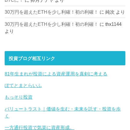
30万円を超えたETHを少し利確！初の利確！
に
純次
より
30万円を超えたETHを少し利確！初の利確！
に
thx1144
より
投資ブログ相互リンク
81年生まれが投資による資産運用を真剣に考える
ぽてとまとらいふ
もっそり投資
バリュートラスト｜価値を生む・未来を託す・投資を歩
く
一方通行投資で気楽に資産形成。