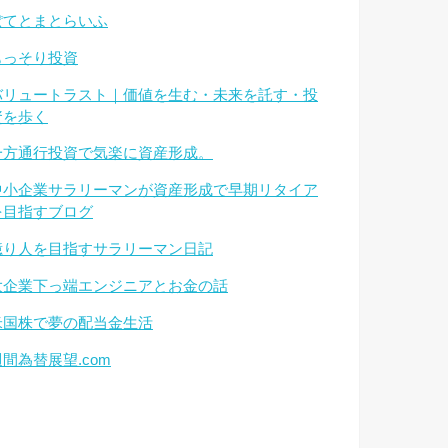
ぽてとまとらいふ
もっそり投資
バリュートラスト｜価値を生む・未来を託す・投
資を歩く
一方通行投資で気楽に資産形成。
中小企業サラリーマンが資産形成で早期リタイア
を目指すブログ
億り人を目指すサラリーマン日記
大企業下っ端エンジニアとお金の話
米国株で夢の配当金生活
週間為替展望.com