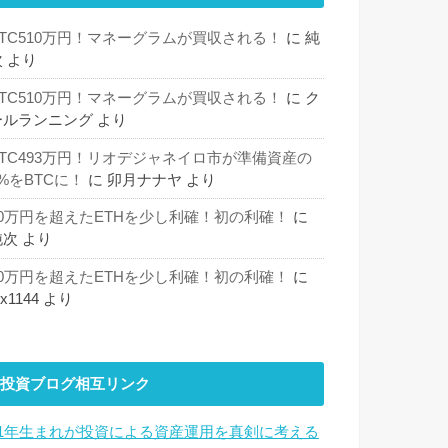
BTC510万円！マネーグラムが買収される！
に
純
次
より
BTC510万円！マネーグラムが買収される！
に
ク
ールランニング
より
BTC493万円！リオデジャネイロ市が準備資産の
%をBTCに！
に
卯月ナナヤ
より
30万円を超えたETHを少し利確！初の利確！
に
純次
より
30万円を超えたETHを少し利確！初の利確！
に
hx1144
より
投資ブログ相互リンク
81年生まれが投資による資産運用を真剣に考える