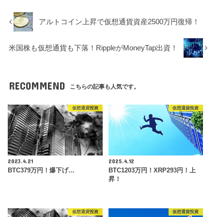
アルトコイン上昇で仮想通貨資産2500万円復帰！
米国株も仮想通貨も下落！RippleがMoneyTap出資！
RECOMMEND
こちらの記事も人気です。
仮想通貨投資
仮想通貨投資
2023.4.21
2025.4.12
BTC379万円！爆下げ…
BTC1203万円！XRP293円！上
昇！
仮想通貨投資
仮想通貨投資