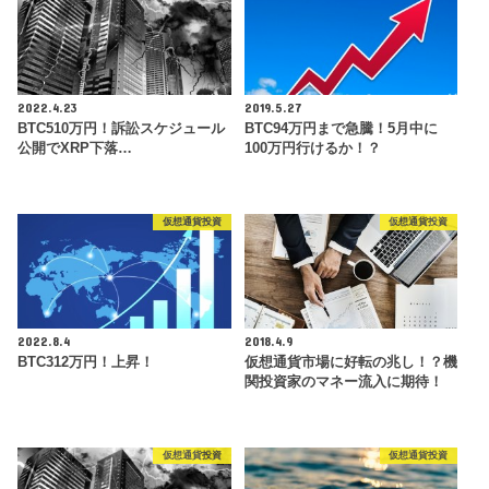
2022.4.23
2019.5.27
BTC510万円！訴訟スケジュール
BTC94万円まで急騰！5月中に
公開でXRP下落…
100万円行けるか！？
仮想通貨投資
仮想通貨投資
2022.8.4
2018.4.9
BTC312万円！上昇！
仮想通貨市場に好転の兆し！？機
関投資家のマネー流入に期待！
仮想通貨投資
仮想通貨投資