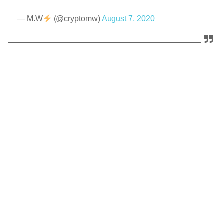
— M.W
(@cryptomw)
August 7, 2020