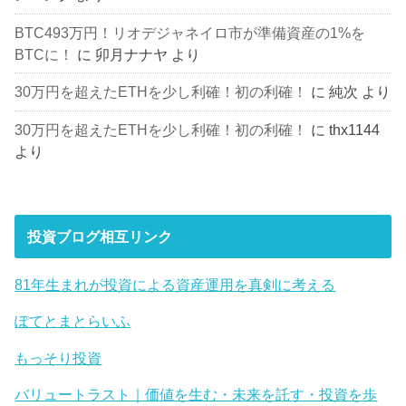
BTC493万円！リオデジャネイロ市が準備資産の1%を
BTCに！
に
卯月ナナヤ
より
30万円を超えたETHを少し利確！初の利確！
に
純次
より
30万円を超えたETHを少し利確！初の利確！
に
thx1144
より
投資ブログ相互リンク
81年生まれが投資による資産運用を真剣に考える
ぽてとまとらいふ
もっそり投資
バリュートラスト｜価値を生む・未来を託す・投資を歩