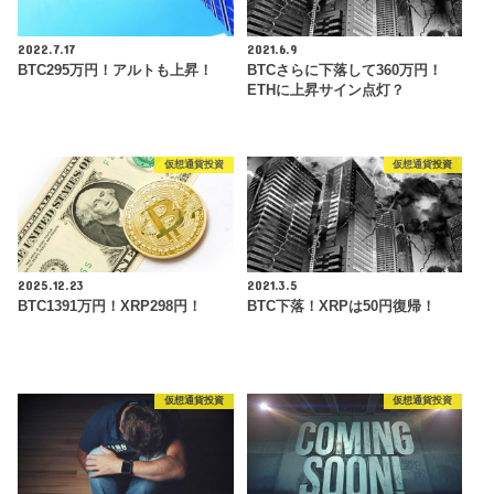
2022.7.17
2021.6.9
BTC295万円！アルトも上昇！
BTCさらに下落して360万円！
ETHに上昇サイン点灯？
仮想通貨投資
仮想通貨投資
2025.12.23
2021.3.5
BTC1391万円！XRP298円！
BTC下落！XRPは50円復帰！
仮想通貨投資
仮想通貨投資