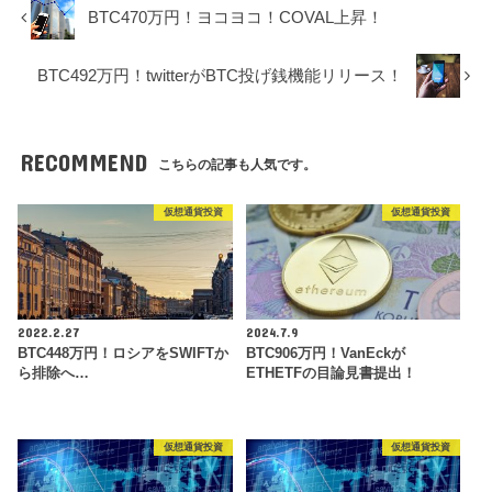
BTC470万円！ヨコヨコ！COVAL上昇！
BTC492万円！twitterがBTC投げ銭機能リリース！
RECOMMEND
こちらの記事も人気です。
仮想通貨投資
仮想通貨投資
2022.2.27
2024.7.9
BTC448万円！ロシアをSWIFTか
BTC906万円！VanEckが
ら排除へ…
ETHETFの目論見書提出！
仮想通貨投資
仮想通貨投資