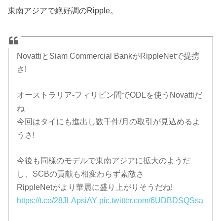
東南アジアで絶好調のRipple。
NovattiとSiam Commercial BankがRippleNetで提携
さ!
オーストラリア-フィリピン間でODLを使うNovattiだ
ね
今回はタイにも進出し数千件/月の取引が見込めるよ
うさ!
今後も同様のモデルで東南アジアに拡大のようだ
し、SCBの貢献も相変わらず素敵さ
RippleNetがより華麗に盛り上がりそうだね!
https://t.co/28JLApsiAY
pic.twitter.com/6UDBDSQSsa