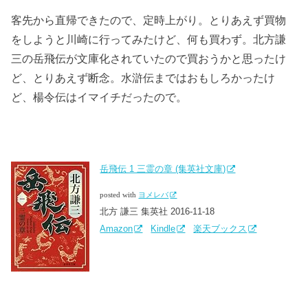
客先から直帰できたので、定時上がり。とりあえず買物
をしようと川崎に行ってみたけど、何も買わず。北方謙
三の岳飛伝が文庫化されていたので買おうかと思ったけ
ど、とりあえず断念。水滸伝まではおもしろかったけ
ど、楊令伝はイマイチだったので。
岳飛伝 1 三霊の章 (集英社文庫)
posted with
ヨメレバ
北方 謙三 集英社 2016-11-18
Amazon
Kindle
楽天ブックス