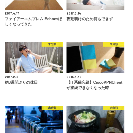
2017.4.17
2017.3.14
ファイアーエムブレム Echoesほ
夜勤明けのため何もできず
しくなってきた
未分類
未分類
2017.2.5
2016.3.30
約3週間ぶりの休日
【IT系備忘録】CiscoVPNClient
が接続できなくなった時
未分類
未分類