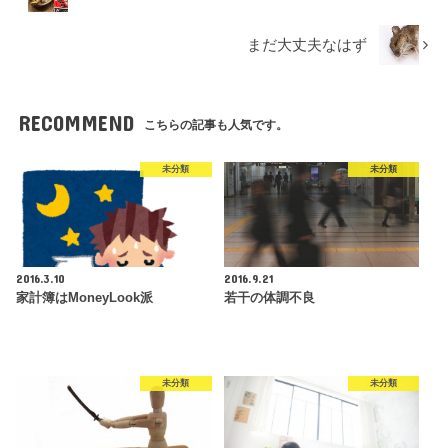
まだ大丈夫なはず
RECOMMEND
こちらの記事も人気です。
未分類
未分類
2016.3.10
2016.9.21
家計簿はMoneyLook派
若干の体調不良
未分類
未分類