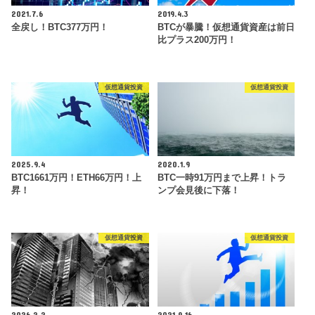
2021.7.6
2019.4.3
全戻し！BTC377万円！
BTCが暴騰！仮想通貨資産は前日
比プラス200万円！
仮想通貨投資
仮想通貨投資
2025.9.4
2020.1.9
BTC1661万円！ETH66万円！上
BTC一時91万円まで上昇！トラ
昇！
ンプ会見後に下落！
仮想通貨投資
仮想通貨投資
2026.2.2
2021.9.16