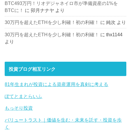
BTC493万円！リオデジャネイロ市が準備資産の1%を
BTCに！
に
卯月ナナヤ
より
30万円を超えたETHを少し利確！初の利確！
に
純次
より
30万円を超えたETHを少し利確！初の利確！
に
thx1144
より
投資ブログ相互リンク
81年生まれが投資による資産運用を真剣に考える
ぽてとまとらいふ
もっそり投資
バリュートラスト｜価値を生む・未来を託す・投資を歩
く