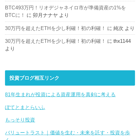
BTC493万円！リオデジャネイロ市が準備資産の1%を
BTCに！
に
卯月ナナヤ
より
30万円を超えたETHを少し利確！初の利確！
に
純次
より
30万円を超えたETHを少し利確！初の利確！
に
thx1144
より
投資ブログ相互リンク
81年生まれが投資による資産運用を真剣に考える
ぽてとまとらいふ
もっそり投資
バリュートラスト｜価値を生む・未来を託す・投資を歩
く