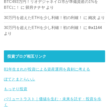
BTC493万円！リオデジャネイロ市が準備資産の1%を
BTCに！
に
卯月ナナヤ
より
30万円を超えたETHを少し利確！初の利確！
に
純次
より
30万円を超えたETHを少し利確！初の利確！
に
thx1144
より
投資ブログ相互リンク
81年生まれが投資による資産運用を真剣に考える
ぽてとまとらいふ
もっそり投資
バリュートラスト｜価値を生む・未来を託す・投資を歩
く